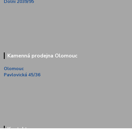
Dolní 2039/95
Kamenná prodejna Olomouc
Olomouc
Pavlovická 45/36
Kontakty