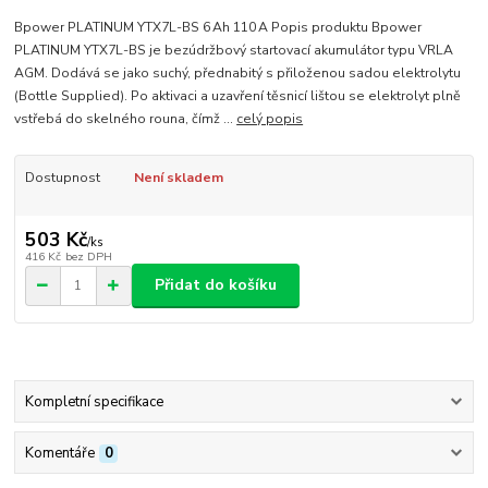
Bpower PLATINUM YTX7L-BS 6 Ah 110 A Popis produktu Bpower
PLATINUM YTX7L-BS je bezúdržbový startovací akumulátor typu VRLA
AGM. Dodává se jako suchý, přednabitý s přiloženou sadou elektrolytu
(Bottle Supplied). Po aktivaci a uzavření těsnicí lištou se elektrolyt plně
vstřebá do skelného rouna, čímž ...
celý popis
Dostupnost
Není skladem
503 Kč
/
ks
416 Kč
bez DPH
Přidat do košíku
Kompletní specifikace
Komentáře
0