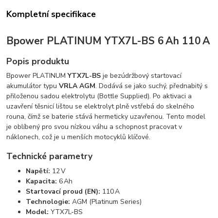
Kompletní specifikace
Bpower PLATINUM YTX7L-BS 6 Ah 110 A
Popis produktu
Bpower PLATINUM
YTX7L-BS
je bezúdržbový startovací
akumulátor typu
VRLA AGM
. Dodává se jako suchý, přednabitý s
přiloženou sadou elektrolytu (Bottle Supplied). Po aktivaci a
uzavření těsnicí lištou se elektrolyt plně vstřebá do skelného
rouna, čímž se baterie stává hermeticky uzavřenou. Tento model
je oblíbený pro svou nízkou váhu a schopnost pracovat v
náklonech, což je u menších motocyklů klíčové.
Technické parametry
Napětí:
12 V
Kapacita:
6 Ah
Startovací proud (EN):
110 A
Technologie:
AGM (Platinum Series)
Model:
YTX7L-BS