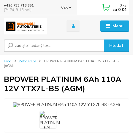
0
ks
+420 733 713 851
CZK
za
0 Kč
(Po-Pá, 9-16 hod.)
Menu
Hledat
Úvod
Motobaterie
BPOWER PLATINUM 6Ah 110A 12V YTX7L-BS
(AGM)
BPOWER PLATINUM 6Ah 110A
12V YTX7L-BS (AGM)