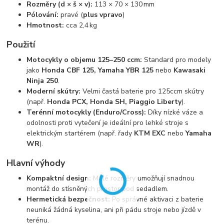
Rozměry (d × š × v):
113 × 70 × 130 mm
Pólování:
pravé (
plus vpravo
)
Hmotnost:
cca 2,4 kg
Použití
Motocykly o objemu 125–250 ccm:
Standard pro modely
jako
Honda CBF 125, Yamaha YBR 125
nebo
Kawasaki
Ninja 250
.
Moderní skútry:
Velmi častá baterie pro 125ccm skútry
(např.
Honda PCX, Honda SH, Piaggio Liberty
).
Terénní motocykly (Enduro/Cross):
Díky nízké váze a
odolnosti proti vytečení je ideální pro lehké stroje s
elektrickým startérem (např. řady
KTM EXC
nebo
Yamaha
WR
).
Hlavní výhody
Kompaktní design:
Malé rozměry umožňují snadnou
montáž do stísněných prostor pod sedadlem.
Hermetická bezpečnost:
Po správné aktivaci z baterie
neuniká žádná kyselina, ani při pádu stroje nebo jízdě v
terénu.