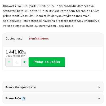
Bpower YTX20-BS (AGM) 18 Ah 270 A Popis produktu Motocyklová
startovací baterie Bpower YTX20-BS využívá moderní technologii AGM
(Absorbent Glass Mat), která zajišťuje vysoký výkon a maximální
spolehlivost. Tato baterie je navržena pro těžké motocykly, choppery a
velkoobjemové čtyřkolky, které vyžadu...
celý popis
Dostupnost
Není skladem
1 441 Kč
/
ks
1 191 Kč
bez DPH
Přidat do košíku
Kompletní specifikace
Komentáře
0