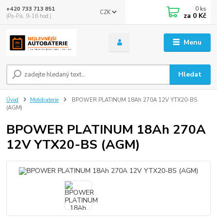
0
ks
+420 733 713 851
CZK
za
0 Kč
(Po-Pá, 9-16 hod.)
Menu
Hledat
Úvod
Motobaterie
BPOWER PLATINUM 18Ah 270A 12V YTX20-BS
(AGM)
BPOWER PLATINUM 18Ah 270A
12V YTX20-BS (AGM)