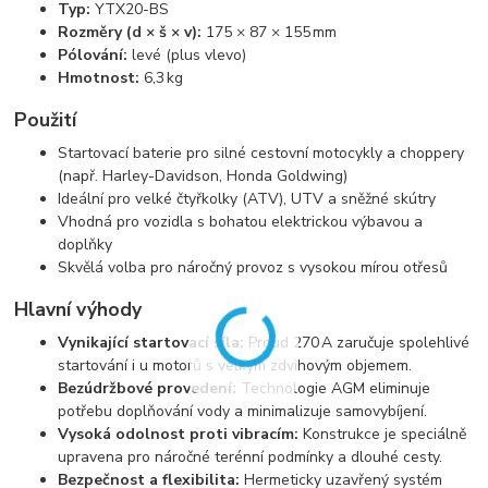
Typ:
YTX20-BS
Rozměry (d × š × v):
175 × 87 × 155 mm
Pólování:
levé (plus vlevo)
Hmotnost:
6,3 kg
Použití
Startovací baterie pro silné cestovní motocykly a choppery
(např. Harley-Davidson, Honda Goldwing)
Ideální pro velké čtyřkolky (ATV), UTV a sněžné skútry
Vhodná pro vozidla s bohatou elektrickou výbavou a
doplňky
Skvělá volba pro náročný provoz s vysokou mírou otřesů
Hlavní výhody
Vynikající startovací síla:
Proud 270 A zaručuje spolehlivé
startování i u motorů s velkým zdvihovým objemem.
Bezúdržbové provedení:
Technologie AGM eliminuje
potřebu doplňování vody a minimalizuje samovybíjení.
Vysoká odolnost proti vibracím:
Konstrukce je speciálně
upravena pro náročné terénní podmínky a dlouhé cesty.
Bezpečnost a flexibilita:
Hermeticky uzavřený systém