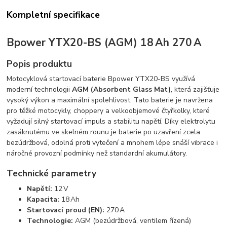
Kompletní specifikace
Bpower YTX20-BS (AGM) 18 Ah 270 A
Popis produktu
Motocyklová startovací baterie Bpower YTX20-BS využívá
moderní technologii
AGM (Absorbent Glass Mat)
, která zajišťuje
vysoký výkon a maximální spolehlivost. Tato baterie je navržena
pro těžké motocykly, choppery a velkoobjemové čtyřkolky, které
vyžadují silný startovací impuls a stabilitu napětí. Díky elektrolytu
zasáknutému ve skelném rounu je baterie po uzavření zcela
bezúdržbová, odolná proti vytečení a mnohem lépe snáší vibrace i
náročné provozní podmínky než standardní akumulátory.
Technické parametry
Napětí:
12 V
Kapacita:
18 Ah
Startovací proud (EN):
270 A
Technologie:
AGM (bezúdržbová, ventilem řízená)