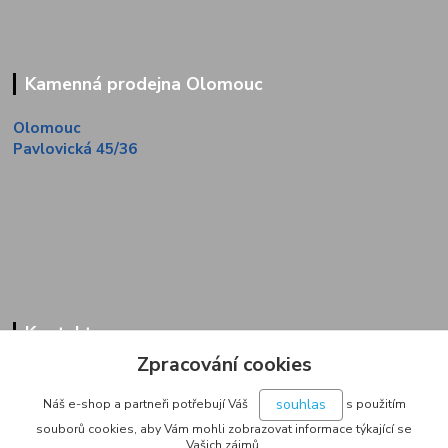
Kamenná prodejna Olomouc
Olomouc
Pavlovická 45/36
Kontakty
Zpracování cookies
Zákaznická linka
+420 733 713 851
souhlas
Náš e-shop a partneři potřebují Váš
s použitím
(Po-Pá, 9-16 hod.)
souborů cookies, aby Vám mohli zobrazovat informace týkající se
Vašich zájmů.