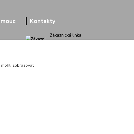
omouc
Kontakty
Zákaznická linka
+420 733 713 851
(Po-Pá, 9-16 hod.)
jakubvrana@post.cz
 mohli zobrazovat
Vytvořeno na
Eshop-rychle.cz