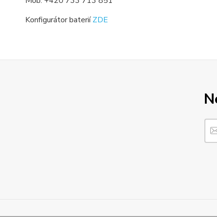
Mob. +420 733 713 851
Konfigurátor baterií
ZDE
N