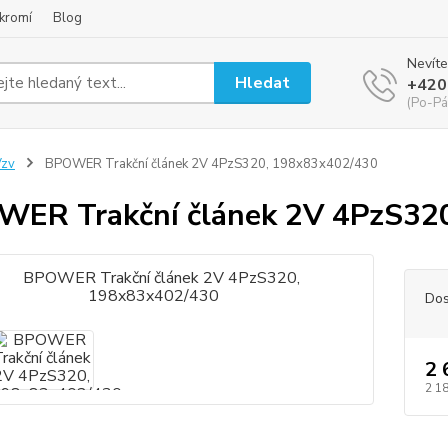
kromí
Blog
Nevíte
Hledat
+420
(Po-Pá
Vzv
BPOWER Trakční článek 2V 4PzS320, 198x83x402/430
ER Trakční článek 2V 4PzS32
Dos
2 
2 1