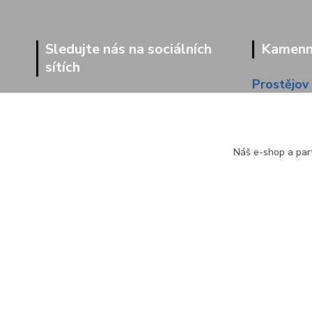
Sledujte nás na sociálních
Kamenná
sítích
Prostějov
Dolní 203
Náš e-shop a part