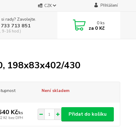
Přihlášení
CZK
 si rady? Zavolejte.
0
ks
 733 713 851
za
0 Kč
, 9-16 hod.)
0, 198x83x402/430
tupnost
Není skladem
640 Kč
/
ks
Přidat do košíku
82 Kč
bez DPH