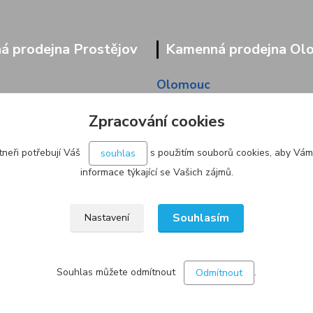
 prodejna Prostějov
Kamenná prodejna Ol
Olomouc
9/95
Pavlovická 45/36
Zpracování cookies
neři potřebují Váš
s použitím souborů cookies, aby Vám
souhlas
informace týkající se Vašich zájmů.
Souhlasím
Nastavení
Souhlas můžete odmítnout
.
Odmítnout