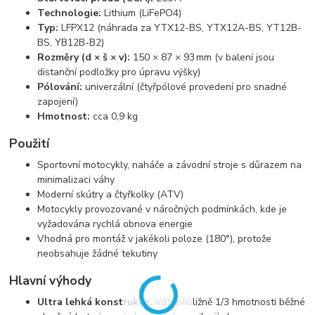
Technologie:
Lithium (LiFePO4)
Typ:
LFPX12 (náhrada za YTX12-BS, YTX12A-BS, YT12B-
BS, YB12B-B2)
Rozměry (d × š × v):
150 × 87 × 93 mm (v balení jsou
distanční podložky pro úpravu výšky)
Pólování:
univerzální (čtyřpólové provedení pro snadné
zapojení)
Hmotnost:
cca 0,9 kg
Použití
Sportovní motocykly, naháče a závodní stroje s důrazem na
minimalizaci váhy
Moderní skútry a čtyřkolky (ATV)
Motocykly provozované v náročných podmínkách, kde je
vyžadována rychlá obnova energie
Vhodná pro montáž v jakékoli poloze (180°), protože
neobsahuje žádné tekutiny
Hlavní výhody
Ultra lehká konstrukce:
Váží přibližně 1/3 hmotnosti běžné