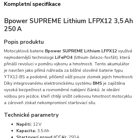
Kompletní specifikace
Bpower SUPREME Lithium LFPX12 3,5 Ah
250 A
Popis produktu
Motocyklová baterie
Bpower SUPREME Lithium LFPX12
využívá
nejmodernější technologii
LiFePO4
(lithium-železo-fosfát), která
přináší revoluci v poměru výkonu a hmotnosti. Tento akumulátor
je navržen jako přímá náhrada za běžné olověné baterie typu
YTX12-BS a podobné, přičemž váží pouze zlomek jejich hmotnosti.
Díky integrovanému elektronickému systému
BMS
je zajištěna
vysoká bezpečnost a rovnoměrné nabíjení článků. Je ideální
volbou pro jezdce, kteří chtějí snížit celkovou hmotnost motocyklu
a zároveň získat nekompromisní startovací sílu.
Technické parametry
Napětí:
12 V
Kapacita:
3,5 Ah
Startovací proud (CCA):
250 A