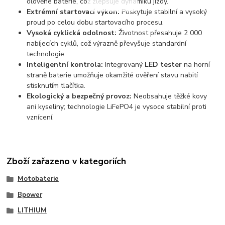
olověné baterie, což zlepšuje dynamiku jízdy.
Extrémní startovací výkon:
Poskytuje stabilní a vysoký
proud po celou dobu startovacího procesu.
Vysoká cyklická odolnost:
Životnost přesahuje 2 000
nabíjecích cyklů, což výrazně převyšuje standardní
technologie.
Inteligentní kontrola:
Integrovaný
LED tester
na horní
straně baterie umožňuje okamžité ověření stavu nabití
stisknutím tlačítka.
Ekologický a bezpečný provoz:
Neobsahuje těžké kovy
ani kyseliny; technologie LiFePO4 je vysoce stabilní proti
vznícení.
Zboží zařazeno v kategoriích
Motobaterie
Bpower
LITHIUM