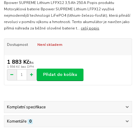
Bpower SUPREME Lithium LFPX12 3,5 Ah 250 A Popis produktu
Motocyklová baterie Bpower SUPREME Lithium LFPX12 využívá
nejmodernější technologii LiFePO4 (lithium-železo-fosfát), která přináší
revoluci v poměru výkonu a hmotnosti. Tento akumulátor je navržen jako
přímá náhrada za běžné olověné baterie t...
celý popis
Dostupnost
Není skladem
1 883 Kč
/
ks
1 556 Kč
bez DPH
Přidat do košíku
Kompletní specifikace
Komentáře
0