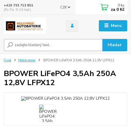
0
ks
+420 733 713 851
CZK
za
0 Kč
(Po-Pá, 9-16 hod.)
Menu
Hledat
Úvod
Motobaterie
BPOWER LiFePO4 3,5Ah 250A 12,8V LFPX12
BPOWER LiFePO4 3,5Ah 250A
12,8V LFPX12