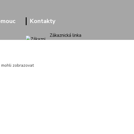
omouc
Kontakty
Zákaznická linka
+420 733 713 851
(Po-Pá, 9-16 hod.)
jakubvrana@post.cz
 mohli zobrazovat
Vytvořeno na
Eshop-rychle.cz