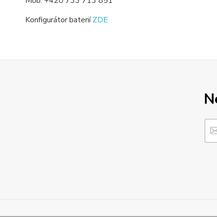
Mob. +420 733 713 851
Konfigurátor baterií
ZDE
N