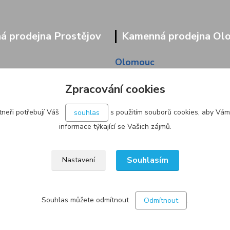
 prodejna Prostějov
Kamenná prodejna Ol
Olomouc
9/95
Pavlovická 45/36
Zpracování cookies
neři potřebují Váš
s použitím souborů cookies, aby Vám
souhlas
informace týkající se Vašich zájmů.
Souhlasím
Nastavení
Souhlas můžete odmítnout
.
Odmítnout