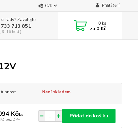
Přihlášení
CZK
 si rady? Zavolejte.
0
ks
 733 713 851
za
0 Kč
, 9-16 hod.)
12V
tupnost
Není skladem
094 Kč
/
ks
Přidat do košíku
 Kč
bez DPH