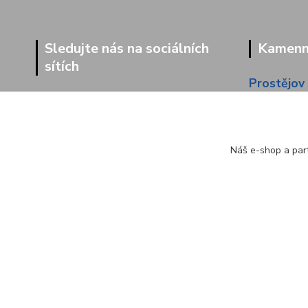
Sledujte nás na sociálních
Kamenná
sítích
Prostějov
Dolní 203
Náš e-shop a part