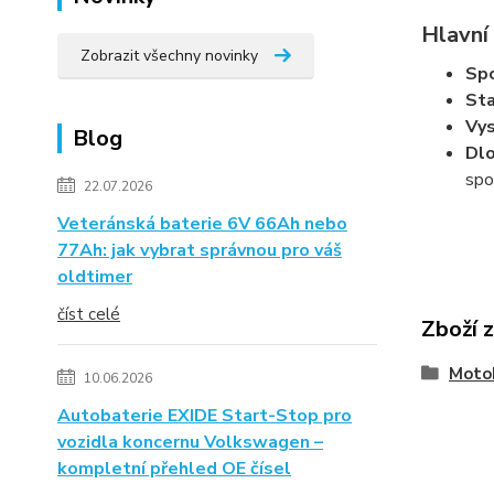
Hlavní
Zobrazit všechny novinky
Spo
Sta
Vys
Blog
Dlo
spo
22.07.2026
Veteránská baterie 6V 66Ah nebo
77Ah: jak vybrat správnou pro váš
oldtimer
číst celé
Zboží 
Moto
10.06.2026
Autobaterie EXIDE Start-Stop pro
vozidla koncernu Volkswagen –
kompletní přehled OE čísel