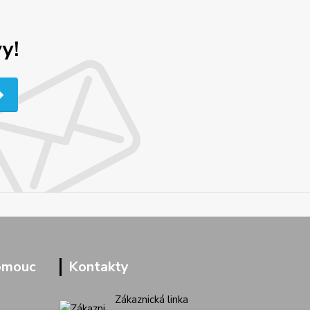
y!
omouc
Kontakty
Zákaznická linka