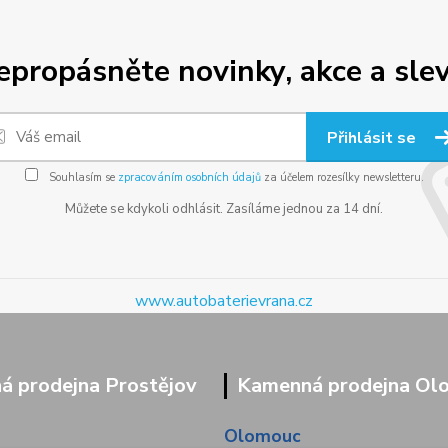
epropásněte novinky, akce a slev
Přihlásit se
Souhlasím se
zpracováním osobních údajů
za účelem rozesílky newsletteru.
Můžete se kdykoli odhlásit. Zasíláme jednou za 14 dní.
www.autobaterievrana.cz
 prodejna Prostějov
Kamenná prodejna Ol
Olomouc