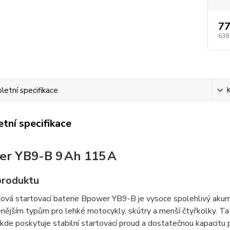
77
638
etní specifikace
tní specifikace
r YB9-B 9 Ah 115 A
produktu
vá startovací baterie Bpower YB9-B je vysoce spolehlivý akumul
enějším typům pro lehké motocykly, skútry a menší čtyřkolky. Tat
kde poskytuje stabilní startovací proud a dostatečnou kapacitu p