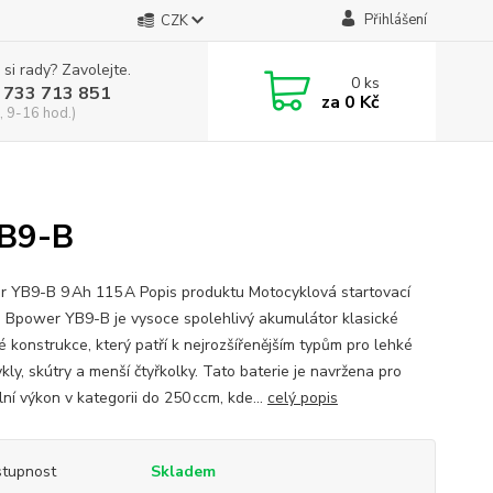
Přihlášení
CZK
 si rady? Zavolejte.
0
ks
 733 713 851
za
0 Kč
, 9-16 hod.)
B9-B
 YB9-B 9 Ah 115 A Popis produktu Motocyklová startovací
e Bpower YB9-B je vysoce spolehlivý akumulátor klasické
é konstrukce, který patří k nejrozšířenějším typům pro lehké
ly, skútry a menší čtyřkolky. Tato baterie je navržena pro
ní výkon v kategorii do 250 ccm, kde...
celý popis
tupnost
Skladem