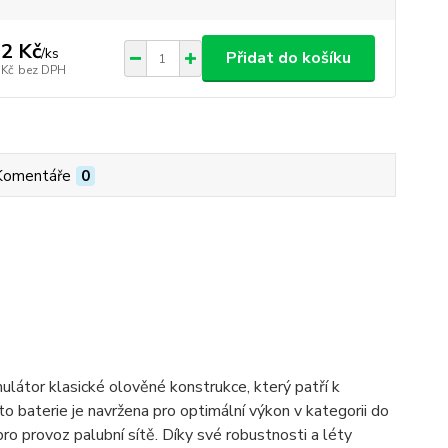
2 Kč
/
ks
Přidat do košíku
 Kč
bez DPH
Komentáře
0
átor klasické olověné konstrukce, který patří k
o baterie je navržena pro optimální výkon v kategorii do
ro provoz palubní sítě. Díky své robustnosti a léty