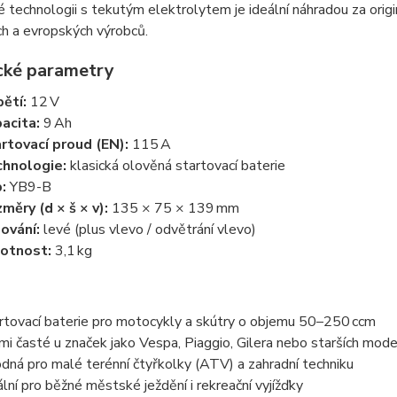
 technologii s tekutým elektrolytem je ideální náhradou za orig
h a evropských výrobců.
cké parametry
ětí:
12 V
acita:
9 Ah
rtovací proud (EN):
115 A
hnologie:
klasická olověná startovací baterie
:
YB9-B
měry (d × š × v):
135 × 75 × 139 mm
ování:
levé (plus vlevo / odvětrání vlevo)
otnost:
3,1 kg
rtovací baterie pro motocykly a skútry o objemu 50–250 ccm
mi časté u značek jako Vespa, Piaggio, Gilera nebo starších mo
dná pro malé terénní čtyřkolky (ATV) a zahradní techniku
ální pro běžné městské ježdění i rekreační vyjížďky