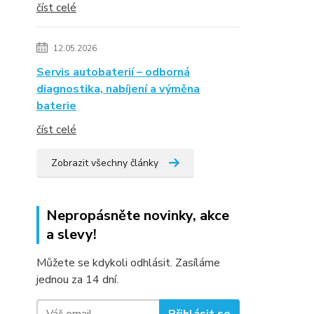
číst celé
12.05.2026
Servis autobaterií – odborná
diagnostika, nabíjení a výměna
baterie
číst celé
Zobrazit všechny články
Nepropásněte novinky, akce
a slevy!
Můžete se kdykoli odhlásit. Zasíláme
jednou za 14 dní.
Přihlásit se