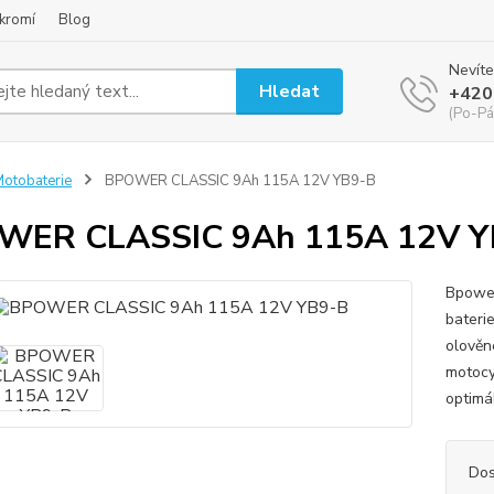
kromí
Blog
Nevíte
Hledat
+420
(Po-Pá
otobaterie
BPOWER CLASSIC 9Ah 115A 12V YB9-B
WER CLASSIC 9Ah 115A 12V Y
Bpower
bateri
olověn
motocyk
optimál
Dos