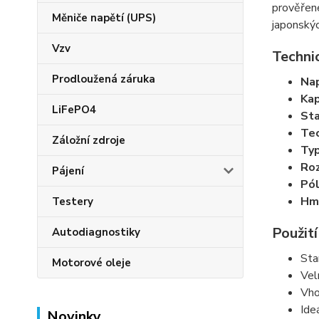
prověřené
Měniče napětí (UPS)
japonskýc
Vzv
Techni
Prodloužená záruka
Nap
Kap
LiFePO4
Sta
Tec
Záložní zdroje
Typ
Roz
Pájení
Pól
Hm
Testery
Použití
Autodiagnostiky
Sta
Motorové oleje
Vel
Vho
Ide
Novinky