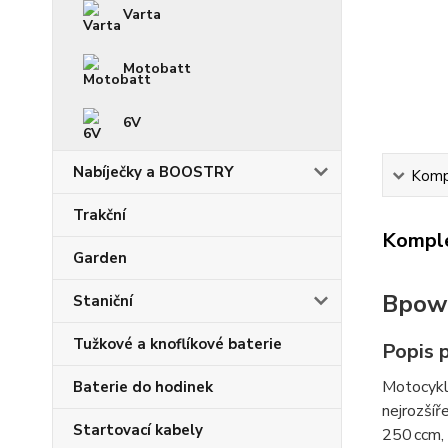
Varta
Motobatt
6V
Nabíječky a BOOSTRY
Kompl
Trakční
Komple
Garden
Bpowe
Staniční
Tužkové a knoflíkové baterie
Popis 
Motocyklo
Baterie do hodinek
nejrozšíř
Startovací kabely
250 ccm, 