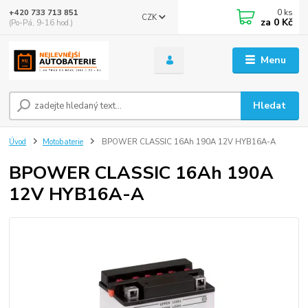
0
ks
+420 733 713 851
CZK
za
0 Kč
(Po-Pá, 9-16 hod.)
Menu
Hledat
Úvod
Motobaterie
BPOWER CLASSIC 16Ah 190A 12V HYB16A-A
BPOWER CLASSIC 16Ah 190A
12V HYB16A-A