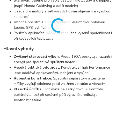
Startovací baterie pro velké cestovní motocykly a choppery
(např. Honda Goldwing a další modely)
Ideální pro motory s velkým zdvihovým objemem a vysokou
kompresí
Vhodná pro stroje s nadstandardní elektrickou výbavou
(audio, GPS, vyhřívání)
Použití v aplikacích, kde je vyžadována vysoká spolehlivost i
při kolísavých teplotách
Hlavní výhody
Zvýšený startovací výkon:
Proud 190 A poskytuje razantní
energii pro spolehlivé spuštění motoru.
Vysoká cyklická odolnost:
Konstrukce High Performance
lépe odolává opakovanému nabíjení a vybíjení.
Robustní konstrukce:
Speciální separátory a zesílené
mřížky zvyšují odolnost proti vnitřním zkratům a vibracím.
Klasická údržba:
Odnímatelné zátky dovolují kontrolu
elektrolytu, což při správné péči výrazně prodlužuje
životnost baterie.