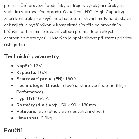
pro náročné provozní podmínky a stroje s vysokými nároky na
stabilitu startovacího proudu. Označení
„HY“
(High Capacity)
značí konstrukci se zvýšenou hustotou aktivní hmoty na deskách,
což zajišťuje vyšší výkon v kompaktnějším těle ve srovnání s
běžnými bateriemi. Je ideální volbou pro majitele velkých
cestovních motocyklů, u kterých je spolehlivost při startu prioritou
číslo jedna.
Technické parametry
Napětí:
12 V
Kapacita:
16 Ah
Startovací proud (EN):
190 A
Technologie:
klasická olověná startovací baterie (High
Performance)
Typ:
HYB16A-A
Rozměry (d × š × v):
150 × 90 × 180 mm
Pólování:
levé (plus vlevo / odvětrání vlevo)
Hmotnost:
5,0 kg
Použití