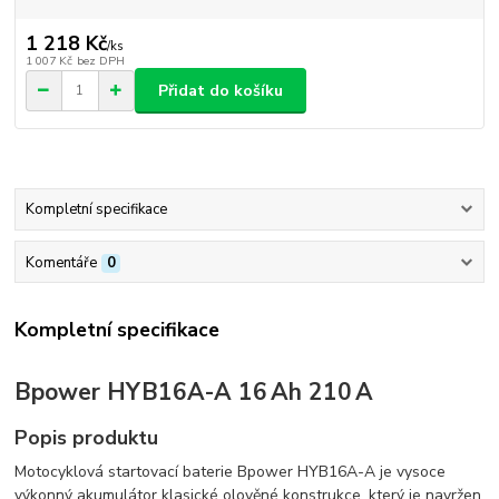
1 218 Kč
/
ks
1 007 Kč
bez DPH
Přidat do košíku
Kompletní specifikace
Komentáře
0
Kompletní specifikace
Bpower HYB16A-A 16 Ah 210 A
Popis produktu
Motocyklová startovací baterie Bpower HYB16A-A je vysoce
výkonný akumulátor klasické olověné konstrukce, který je navržen