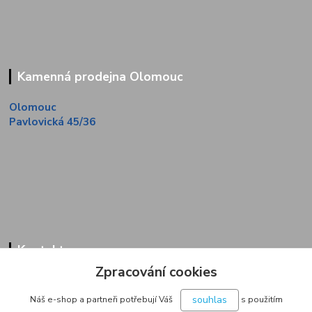
Kamenná prodejna Olomouc
Olomouc
Pavlovická 45/36
Kontakty
Zpracování cookies
Zákaznická linka
+420 733 713 851
souhlas
Náš e-shop a partneři potřebují Váš
s použitím
(Po-Pá, 9-16 hod.)