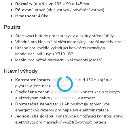
Rozměry (d × š × v):
135 × 90 × 145 mm
Pólování:
pravé (plus vpravo / odvětrání vpravo)
Hmotnost:
4,
0 kg
Použití
Startovací baterie pro motocykly a skútry střední třídy
Vhodná pro klasické silniční motocykly i starší modely strojů
Určena pro vozidla vyžadující konkrétní rozměry a
konfiguraci pólů typu YB10L-B2
Ideální pro běžné rekreační i každodenní ježdění
Hlavní výhody
Konstantní startovací výkon:
Proud 130 A zajišťuje
plynulé a jisté nastartování motoru.
Osvědčená technologie:
Klasická konstrukce s tekutým
elektrolytem nabízí předvídatelné vlastnosti.
Dostatečná kapacita:
11 Ah poskytuje spolehlivou
energetickou rezervu pro napájení elektroinstalace.
Jednoduchá údržba:
Konstrukce umožňující kontrolu stavu
elektrolytu pro maximální využití životnosti baterie.