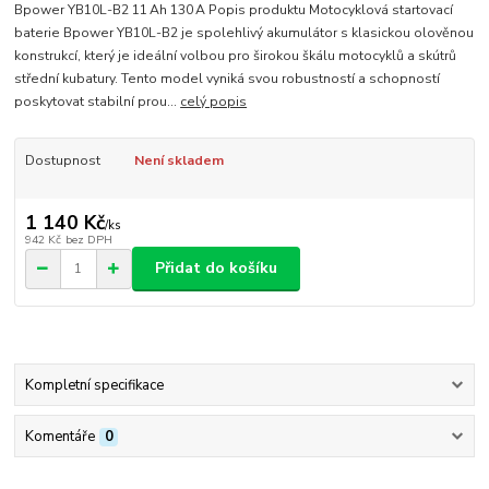
Bpower YB10L-B2 11 Ah 130 A Popis produktu Motocyklová startovací
baterie Bpower YB10L-B2 je spolehlivý akumulátor s klasickou olověnou
konstrukcí, který je ideální volbou pro širokou škálu motocyklů a skútrů
střední kubatury. Tento model vyniká svou robustností a schopností
poskytovat stabilní prou...
celý popis
Dostupnost
Není skladem
1 140 Kč
/
ks
942 Kč
bez DPH
Přidat do košíku
Kompletní specifikace
Komentáře
0