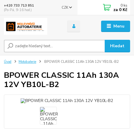
0
ks
+420 733 713 851
CZK
za
0 Kč
(Po-Pá, 9-16 hod.)
Menu
Hledat
Úvod
Motobaterie
BPOWER CLASSIC 11Ah 130A 12V YB10L-B2
BPOWER CLASSIC 11Ah 130A
12V YB10L-B2