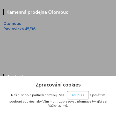
Kamenná prodejna Olomouc
Olomouc
Pavlovická 45/36
Kontakty
Zpracování cookies
Zákaznická linka
+420 733 713 851
souhlas
Náš e-shop a partneři potřebují Váš
s použitím
(Po-Pá, 9-16 hod.)
souborů cookies, aby Vám mohli zobrazovat informace týkající se
Vašich zájmů.
jakubvrana@post.cz