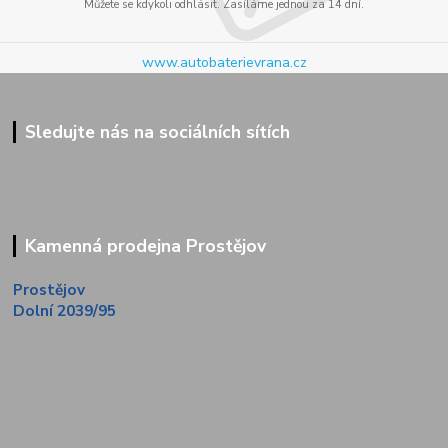
Můžete se kdykoli odhlásit. Zasíláme jednou za 14 dní.
www.autobaterievrana.cz
Sledujte nás na sociálních sítích
Kamenná prodejna Prostějov
Prostějov
Dolní 2039/95