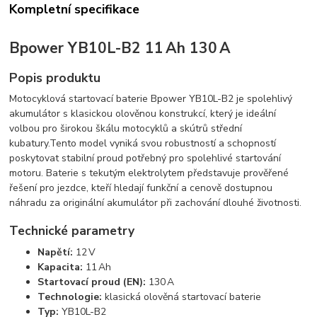
Kompletní specifikace
Bpower YB10L-B2 11 Ah 130 A
Popis produktu
Motocyklová startovací baterie Bpower YB10L-B2 je spolehlivý
akumulátor s klasickou olověnou konstrukcí,
který je ideální
volbou pro širokou škálu motocyklů a skútrů střední
kubatury.
Tento model vyniká svou robustností a schopností
poskytovat stabilní proud potřebný pro spolehlivé startování
motoru.
Baterie s tekutým elektrolytem představuje prověřené
řešení pro jezdce,
kteří hledají funkční a cenově dostupnou
náhradu za originální akumulátor při zachování dlouhé životnosti.
Technické parametry
Napětí:
12 V
Kapacita:
11 Ah
Startovací proud (EN):
130 A
Technologie:
klasická olověná startovací baterie
Typ:
YB10L-B2