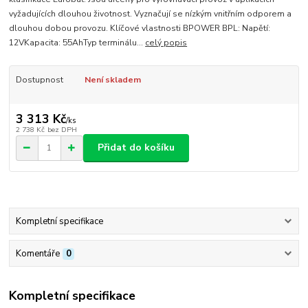
vyžadujících dlouhou životnost. Vyznačují se nízkým vnitřním odporem a
dlouhou dobou provozu. Klíčové vlastnosti BPOWER BPL: Napětí:
12VKapacita: 55AhTyp terminálu...
celý popis
Dostupnost
Není skladem
3 313 Kč
/
ks
2 738 Kč
bez DPH
Přidat do košíku
Kompletní specifikace
Komentáře
0
Kompletní specifikace