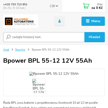
0
ks
+420 733 713 851
CZK
za
0 Kč
(Po-Pá, 9-16 hod.)
Menu
Hledat
Úvod
Staniční
Bpower BPL 55-12 12V 55Ah
Bpower BPL 55-12 12V 55Ah
Řada BPL jsou baterie s projektovanou životností 10 až 12 let podle
klasifikace Eurobat. Jsou určeny pro vyrovnávací provoz v aplikacích