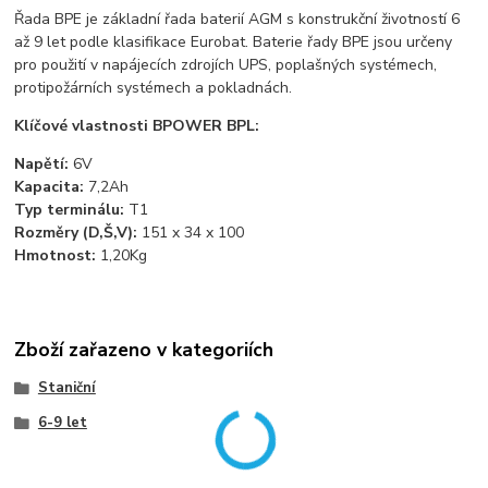
Řada BPE je základní řada baterií AGM s konstrukční životností 6
až 9 let podle klasifikace Eurobat. Baterie řady BPE jsou určeny
pro použití v napájecích zdrojích UPS, poplašných systémech,
protipožárních systémech a pokladnách.
Klíčové vlastnosti BPOWER BPL:
Napětí:
6V
Kapacita:
7,2Ah
Typ terminálu:
T1
Rozměry (D,Š,V):
151 x 34 x 100
Hmotnost:
1,20Kg
Zboží zařazeno v kategoriích
Staniční
6-9 let