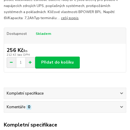
napájecích zdrojích UPS, poplašných systémech, protipožárních
systémech a pokladnách. Klíčové vlastnosti BPOWER BPL: Napětí:
6VKapacita: 7,2AhTyp terminálu:...
celý popis
Dostupnost
Skladem
256 Kč
/
ks
212 Kč
bez DPH
Přidat do košíku
Kompletní specifikace
Komentáře
0
Kompletní specifikace