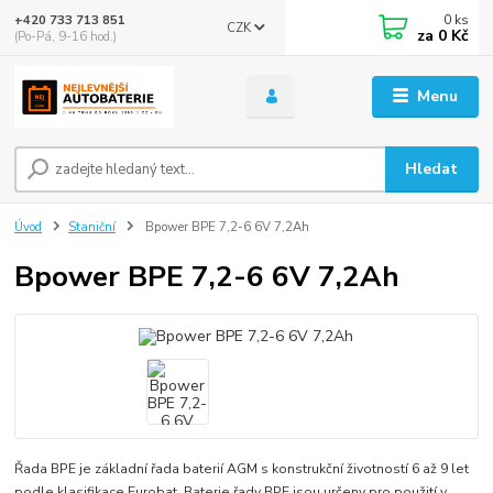
0
ks
+420 733 713 851
CZK
za
0 Kč
(Po-Pá, 9-16 hod.)
Menu
Hledat
Úvod
Staniční
Bpower BPE 7,2-6 6V 7,2Ah
Bpower BPE 7,2-6 6V 7,2Ah
Řada BPE je základní řada baterií AGM s konstrukční životností 6 až 9 let
podle klasifikace Eurobat. Baterie řady BPE jsou určeny pro použití v