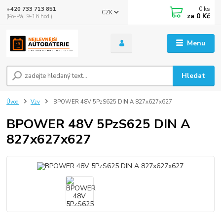
0
ks
+420 733 713 851
CZK
za
0 Kč
(Po-Pá, 9-16 hod.)
Menu
Hledat
Úvod
Vzv
BPOWER 48V 5PzS625 DIN A 827x627x627
BPOWER 48V 5PzS625 DIN A
827x627x627