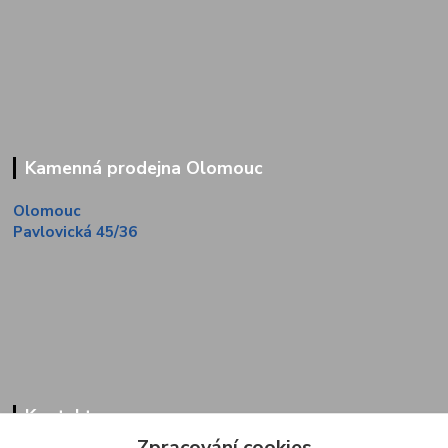
Kamenná prodejna Olomouc
Olomouc
Pavlovická 45/36
Kontakty
Zpracování cookies